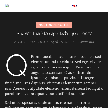
EN
MODERN PRACTICE
Ancient Thai Massage Techniques Today
April 21, 2020
0
Comments
ADMIN_TM0GNJQJ
q
Proin faucibus nec mauris a sodales, sed
elementum mi tincidunt. Sed eget viverra
egestas nisi in consequat. Fusce sodales
augue a accumsan. Cras sollicitudin,
ipsum eget blandit pulvinar. Integer
tincidunt. Cras dapibus. Vivamus elementum semper
nisi. Aenean vulputate eleifend tellus. Aenean leo ligula,
porttitor eu, consequat vitae, eleifend ac, enim.
Sed ut perspiciatis, unde omnis iste natus error sit
voluptatem accusantium doloremque laudantium, totam