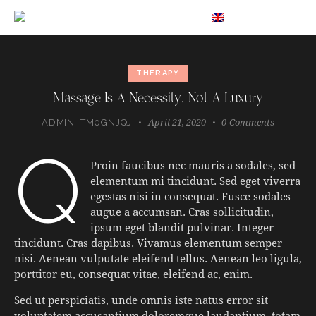
EN
THERAPY
Massage Is A Necessity, Not A Luxury
April 21, 2020
0
Comments
ADMIN_TM0GNJQJ
q
Proin faucibus nec mauris a sodales, sed
elementum mi tincidunt. Sed eget viverra
egestas nisi in consequat. Fusce sodales
augue a accumsan. Cras sollicitudin,
ipsum eget blandit pulvinar. Integer
tincidunt. Cras dapibus. Vivamus elementum semper
nisi. Aenean vulputate eleifend tellus. Aenean leo ligula,
porttitor eu, consequat vitae, eleifend ac, enim.
Sed ut perspiciatis, unde omnis iste natus error sit
voluptatem accusantium doloremque laudantium, totam